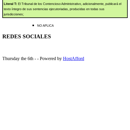
Literal T:
El Tribunal de los Contencioso Administrativo, adicionalmente, publicará el
texto íntegro de sus sentencias ejecutoriadas, producidas en todas sus
jurisdicciones;
NO APLICA
REDES SOCIALES
Thursday the 6th - - Powered by
HostAfford