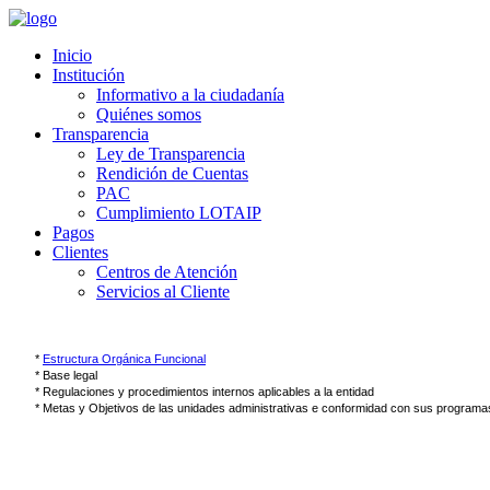
Inicio
Institución
Informativo a la ciudadanía
Quiénes somos
Transparencia
Ley de Transparencia
Rendición de Cuentas
PAC
Cumplimiento LOTAIP
Pagos
Clientes
Centros de Atención
Servicios al Cliente
Literal A: 
Estructura orgánica funcional, base legal que la rige, regulaciones y procedimie
        *
Estructura Orgánica Funcional
        * Base legal  
        * Regulaciones y procedimientos internos aplicables a la entidad        
        * Metas y Objetivos de las unidades administrativas e conformidad con sus programa
Literal B:
El directorio completo de la institución, así como su distributivo de personal;