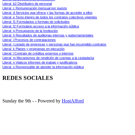
Literal_b2 Distributivo de personal
Literal_c Remuneración mensual por puesto
Literal_d Servicios que ofrece y las formas de acceder a ellos
Literal_e Texto integro de todos los contratos colectivos vigentes
Literal_f1 Formularios o formato de solicitudes
Literal_f2 Formulario acceso a la información pública
Literal_g Presupuesto de la Institución
Literal_h Resultados de auditorias internas y gubernamentales
Literal_i Procesos de contrataciones
Literal_j Listado de empresas y personas que han incumplido contratos
Literal_k Planes y programas en ejecución
Literal_l Contrato de créditos externos o internos
Literal_m Mecanismos de rendición de cuentas a la ciudadanía
Literal_n Viaticos informes de trabajo y justificativos
Literal_o Responsable de atender la información pública
REDES SOCIALES
Sunday the 9th - - Powered by
HostAfford