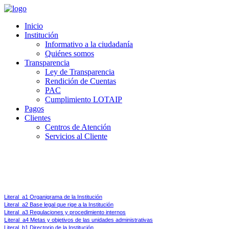
Inicio
Institución
Informativo a la ciudadanía
Quiénes somos
Transparencia
Ley de Transparencia
Rendición de Cuentas
PAC
Cumplimiento LOTAIP
Pagos
Clientes
Centros de Atención
Servicios al Cliente
Ley de Transparencia y Acceso a la Información Pública 
Art 7.-
Difusión de la Información Pública.- Por la transparencia en la gestión administrati
Literal_a1 Organigrama de la Institución
Literal_a2 Base legal que rige a la Institución
Literal_a3 Regulaciones y procedimiento internos
L
iteral_a4 Metas y objetivos de las unidades administrativas
Literal_b1 Directorio de la Institución