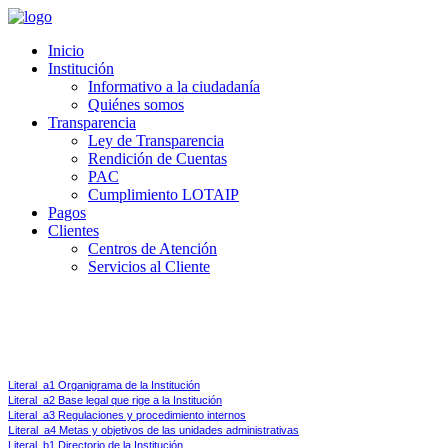
Inicio
Institución
Informativo a la ciudadanía
Quiénes somos
Transparencia
Ley de Transparencia
Rendición de Cuentas
PAC
Cumplimiento LOTAIP
Pagos
Clientes
Centros de Atención
Servicios al Cliente
Ley de Transparencia y Acceso a la Información Pública 
Art 7.-
Difusión de la Información Pública.- Por la transparencia en la gestión administrati
Literal_a1 Organigrama de la Institución
Literal_a2 Base legal que rige a la Institución
Literal_a3 Regulaciones y procedimiento internos
L
iteral_a4 Metas y objetivos de las unidades administrativas
Literal_b1 Directorio de la Institución