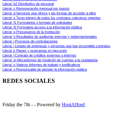
Literal_b2 Distributivo de personal
Literal_c Remuneración mensual por puesto
Literal_d Servicios que ofrece y las formas de acceder a ellos
Literal_e Texto integro de todos los contratos colectivos vigentes
Literal_f1 Formularios o formato de solicitudes
Literal_f2 Formulario acceso a la información pública
Literal_g Presupuesto de la Institución
Literal_h Resultados de auditorias internas y gubernamentales
Literal_i Procesos de contrataciones
Literal_j Listado de empresas y personas que han incumplido contratos
Literal_k Planes y programas en ejecución
Literal_l Contrato de créditos externos o internos
Literal_m Mecanismos de rendición de cuentas a la ciudadanía
Literal_n Viaticos informes de trabajo y justificativos
Literal_o Responsable de atender la información pública
REDES SOCIALES
Friday the 7th - - Powered by
HostAfford