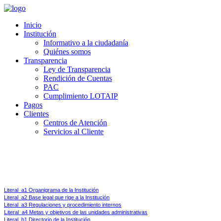
Inicio
Institución
Informativo a la ciudadanía
Quiénes somos
Transparencia
Ley de Transparencia
Rendición de Cuentas
PAC
Cumplimiento LOTAIP
Pagos
Clientes
Centros de Atención
Servicios al Cliente
Ley de Transparencia y Acceso a la Información Pública 
Art 7.-
Difusión de la Información Pública.- Por la transparencia en la gestión administrati
Literal_a1 Organigrama de la Institución
Literal_a2 Base legal que rige a la Institución
Literal_a3 Regulaciones y procedimiento internos
L
iteral_a4 Metas y objetivos de las unidades administrativas
Literal_b1 Directorio de la Institución