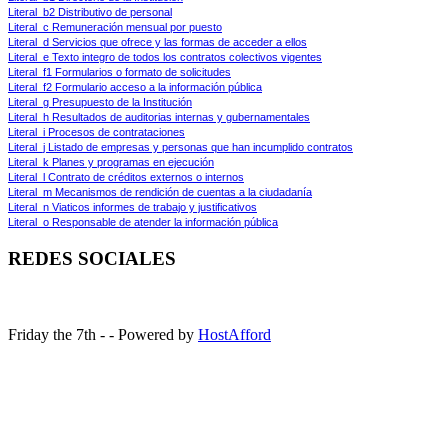
Literal_b2 Distributivo de personal
Literal_c Remuneración mensual por puesto
Literal_d Servicios que ofrece y las formas de acceder a ellos
Literal_e Texto integro de todos los contratos colectivos vigentes
Literal_f1 Formularios o formato de solicitudes
Literal_f2 Formulario acceso a la información pública
Literal_g Presupuesto de la Institución
Literal_h Resultados de auditorias internas y gubernamentales
Literal_i Procesos de contrataciones
Literal_j Listado de empresas y personas que han incumplido contratos
Literal_k Planes y programas en ejecución
Literal_l Contrato de créditos externos o internos
Literal_m Mecanismos de rendición de cuentas a la ciudadanía
Literal_n Viaticos informes de trabajo y justificativos
Literal_o Responsable de atender la información pública
REDES SOCIALES
Friday the 7th - - Powered by
HostAfford