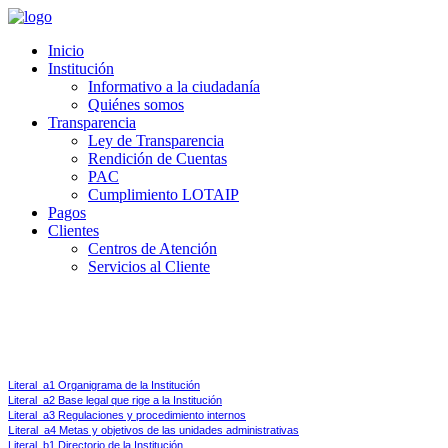
Inicio
Institución
Informativo a la ciudadanía
Quiénes somos
Transparencia
Ley de Transparencia
Rendición de Cuentas
PAC
Cumplimiento LOTAIP
Pagos
Clientes
Centros de Atención
Servicios al Cliente
Ley de Transparencia y Acceso a la Información Pública 
Art 7.-
Difusión de la Información Pública.- Por la transparencia en la gestión administrati
Literal_a1 Organigrama de la Institución
Literal_a2 Base legal que rige a la Institución
Literal_a3 Regulaciones y procedimiento internos
L
iteral_a4 Metas y objetivos de las unidades administrativas
Literal_b1 Directorio de la Institución