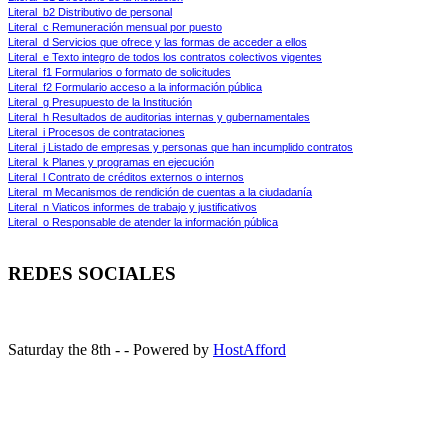
Literal_b2 Distributivo de personal
Literal_c Remuneración mensual por puesto
Literal_d Servicios que ofrece y las formas de acceder a ellos
Literal_e Texto integro de todos los contratos colectivos vigentes
Literal_f1 Formularios o formato de solicitudes
Literal_f2 Formulario acceso a la información pública
Literal_g Presupuesto de la Institución
Literal_h Resultados de auditorias internas y gubernamentales
Literal_i Procesos de contrataciones
Literal_j Listado de empresas y personas que han incumplido contratos
Literal_k Planes y programas en ejecución
Literal_l Contrato de créditos externos o internos
Literal_m Mecanismos de rendición de cuentas a la ciudadanía
Literal_n Viaticos informes de trabajo y justificativos
Literal_o Responsable de atender la información pública
REDES SOCIALES
Saturday the 8th - - Powered by
HostAfford