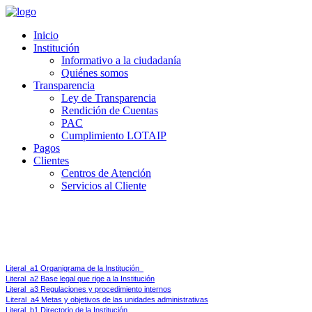
Inicio
Institución
Informativo a la ciudadanía
Quiénes somos
Transparencia
Ley de Transparencia
Rendición de Cuentas
PAC
Cumplimiento LOTAIP
Pagos
Clientes
Centros de Atención
Servicios al Cliente
Ley de Transparencia y Acceso a la Información Pública 
Art 7.-
Difusión de la Información Pública.- Por la transparencia en la gestión administrati
Literal_a1 Organigrama de la Institución  
Literal_a2 Base legal que rige a la Institución
Literal_a3 Regulaciones y procedimiento internos
L
iteral_a4 Metas y objetivos de las unidades administrativas
Literal_b1 Directorio de la Institución