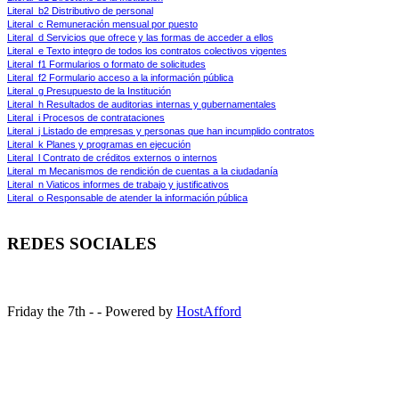
Literal_b2 Distributivo de personal
Literal_c Remuneración mensual por puesto
Literal_d Servicios que ofrece y las formas de acceder a ellos
Literal_e Texto integro de todos los contratos colectivos vigentes
Literal_f1 Formularios o formato de solicitudes
Literal_f2 Formulario acceso a la información pública
Literal_g Presupuesto de la Institución
Literal_h Resultados de auditorias internas y gubernamentales
Literal_i Procesos de contrataciones
Literal_j Listado de empresas y personas que han incumplido contratos
Literal_k Planes y programas en ejecución
Literal_l Contrato de créditos externos o internos
Literal_m Mecanismos de rendición de cuentas a la ciudadanía
Literal_n Viaticos informes de trabajo y justificativos
Literal_o Responsable de atender la información pública
REDES SOCIALES
Friday the 7th - - Powered by
HostAfford